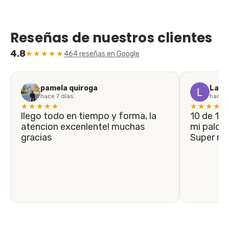
Reseñas de nuestros clientes
4.8
★★★★★
464 reseñas en Google
pamela quiroga
Laila
hace 7 días
hace 1
★★★★★
★★★★★
llego todo en tiempo y forma, la
10 de 10! En menos de 5 días llegó
atencion excenlente! muchas
mi palo n
gracias
Super r