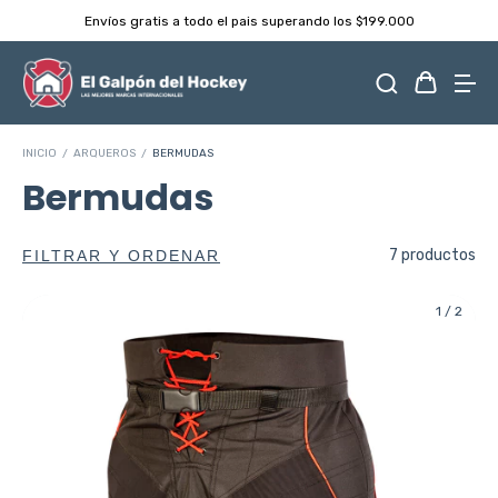
Despachamos dentro de las 24hs ⚡️
INICIO
/
ARQUEROS
/
BERMUDAS
Bermudas
7 productos
FILTRAR Y ORDENAR
1
/
2