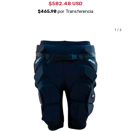
$582.48 USD
1
/
2