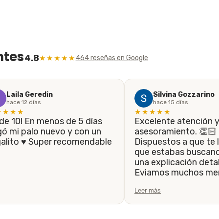
ntes
4.8
★★★★★
464 reseñas en Google
Laila Geredin
Silvina Gozzarino
hace 12 días
hace 15 días
★★★★
★★★★★
Excelente atención 
gó mi palo nuevo y con un
asesoramiento. 👏🏻
galito ♥️ Super recomendable
Dispuestos a que te l
que estabas buscando, 
una explicación detal
Eviamos muchos men
siempre fueron resp
Leer más
la brevedad. Hasta 
el trabajo de que el 
realice lo antes posib