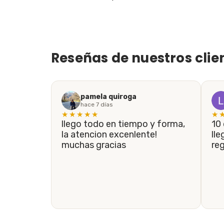
Reseñas de nuestros clie
pamela quiroga
hace 7 días
★★★★★
★
llego todo en tiempo y forma,
10 de 10! En menos de 5 días
la atencion excenlente!
lle
muchas gracias
re