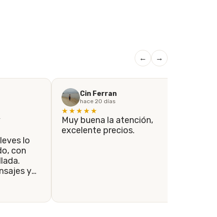
←
→
Cin Ferran
hace 20 días
★★★★★
★
y
Muy buena la atención,
Si
excelente precios.
co
leves lo
el
con
co
lada.
lo
sajes y
re
ondidos a
se tomaron
envío se
le.