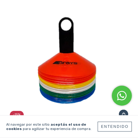
-
15
%
Al navegar por este sitio
aceptás el uso de
ENTENDIDO
cookies
para agilizar tu experiencia de compra.
KIT CONO GRAYS TORTUGA X50