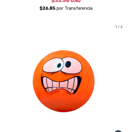
$33.56 USD
1
/
2