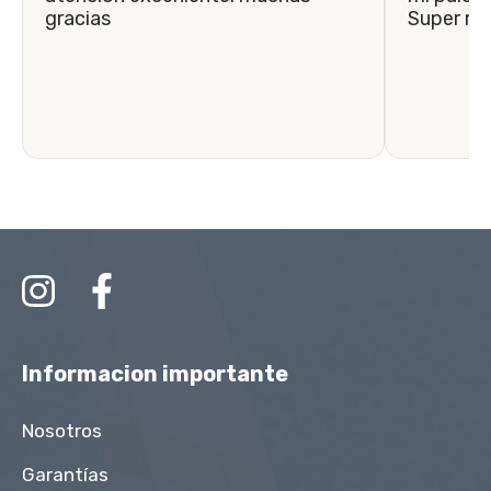
gracias
Super r
Informacion importante
Nosotros
Garantías