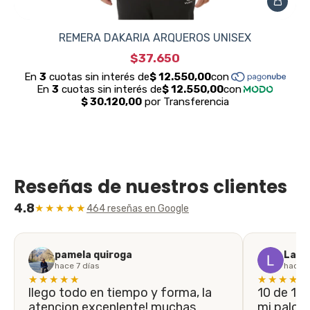
REMERA DAKARIA ARQUEROS UNISEX
$37.650
Reseñas de nuestros clientes
4.8
★★★★★
464 reseñas en Google
pamela quiroga
Laila
hace 7 días
hace 1
★★★★★
★★★★★
llego todo en tiempo y forma, la
10 de 10! En menos de 5 días llegó
atencion excenlente! muchas
mi palo n